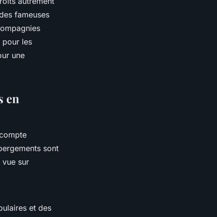
roits autrement
 des fameuses
 compagnies
 pour les
ur une
s en
n compte
ébergements sont
 vue sur
ulaires et des