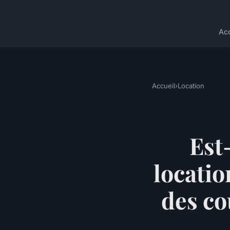
Acc
Accueil
›
Location
Est
locatio
des co