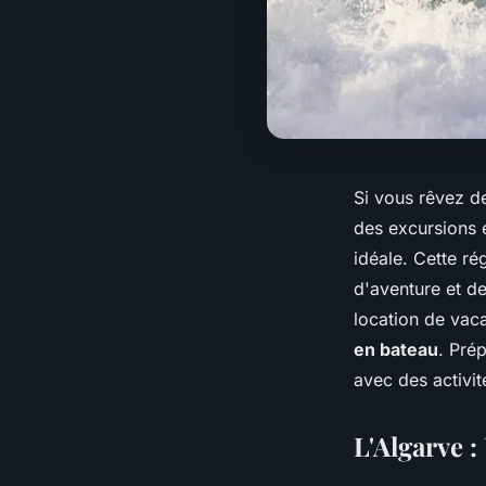
Si vous rêvez de
des excursions e
idéale. Cette ré
d'aventure et d
location de vaca
en bateau
. Pré
avec des activit
L'Algarve :