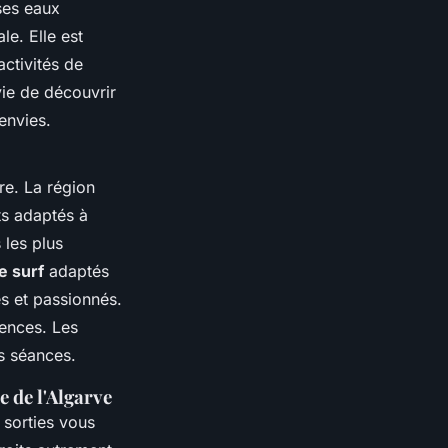
ses eaux
le. Elle est
activités de
vie de découvrir
envies.
ure. La région
ts adaptés à
 les plus
e surf
adaptés
s et passionnés.
ences. Les
s séances.
 de l'Algarve
 sorties vous