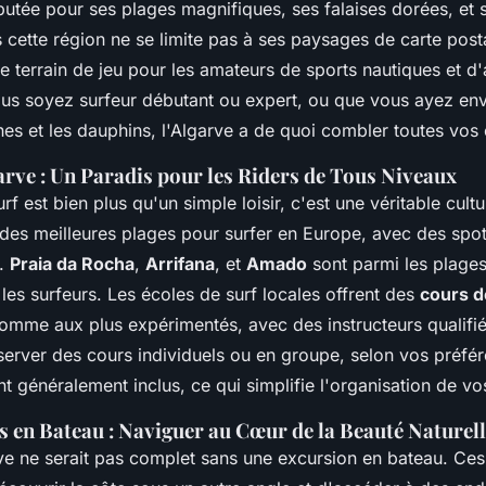
putée pour ses plages magnifiques, ses falaises dorées, et 
is cette région ne se limite pas à ses paysages de carte posta
le terrain de jeu pour les amateurs de sports nautiques et d'
vous soyez surfeur débutant ou expert, ou que vous ayez en
nes et les dauphins, l'Algarve a de quoi combler toutes vos 
arve : Un Paradis pour les Riders de Tous Niveaux
rf est bien plus qu'un simple loisir, c'est une véritable cult
s des meilleures plages pour surfer en Europe, avec des spo
x.
Praia da Rocha
,
Arrifana
, et
Amado
sont parmi les plages
les surfeurs. Les écoles de surf locales offrent des
cours d
omme aux plus expérimentés, avec des instructeurs qualifié
erver des cours individuels ou en groupe, selon vos préfér
 généralement inclus, ce qui simplifie l'organisation de vo
 en Bateau : Naviguer au Cœur de la Beauté Naturelle
rve ne serait pas complet sans une excursion en bateau. Ces