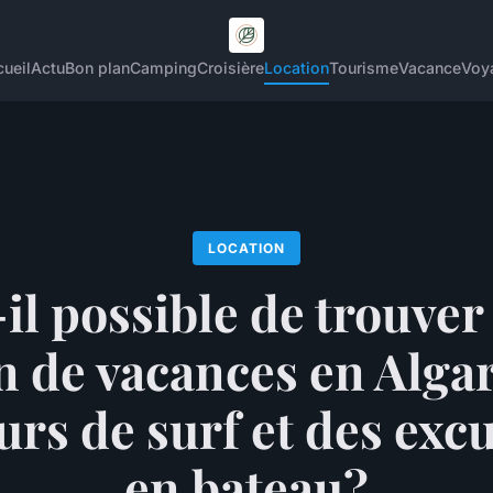
ueil
Actu
Bon plan
Camping
Croisière
Location
Tourisme
Vacance
Voy
LOCATION
-il possible de trouver
n de vacances en Alga
urs de surf et des exc
en bateau?