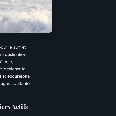
our le surf et
re destination
étente,
t dénicher la
f
et
excursions
 époustouflante
ers Actifs