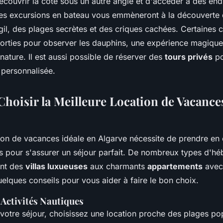
écouvrir la côte sous un autre angle et d'accéder à des end
Les excursions en bateau vous emmèneront à la découverte
gil, des plages secrètes et des criques cachées. Certaines
orties pour observer les dauphins, une expérience magique
ature. Il est aussi possible de réserver des
tours privés
po
 personnalisée.
oisir la Meilleure Location de Vacance
tion de vacances idéale en Algarve nécessite de prendre e
res pour s'assurer un séjour parfait. De nombreux types d'h
ant des
villas luxueuses
aux charmants
appartements
avec
uelques conseils pour vous aider à faire le bon choix.
 Activités Nautiques
votre séjour, choisissez une location proche des plages pop