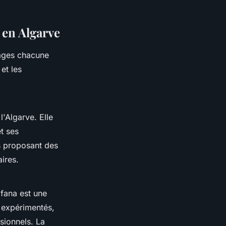
 en Algarve
plages chacune
et les
l'Algarve. Elle
t ses
s proposant des
ires.
ifana est une
s expérimentés,
sionnels. La