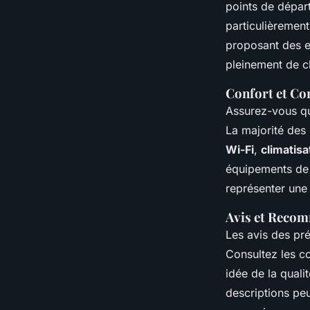
points de dépar
particulièremen
proposant des ex
pleinement de c
Confort et C
Assurez-vous que
La majorité des
Wi-Fi
,
climatisa
équipements de s
représenter une 
Avis et Reco
Les avis des pr
Consultez les c
idée de la quali
descriptions peu