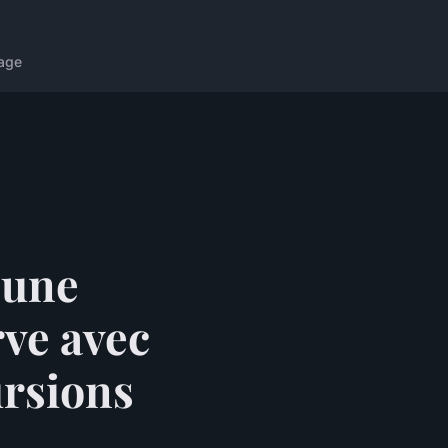
age
 une
rve avec
ursions