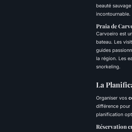
beauté sauvage d
incontournable.
Praia de Carv
Carvoeiro est u
bateau. Les vis
guides passionné
la région. Les e
snorkeling.
La Planific
Organiser vos
c
différence pour 
planification op
Réservation e