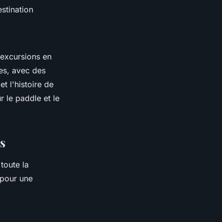
estination
 excursions en
es, avec des
t l'histoire de
 le paddle et le
es
toute la
 pour une