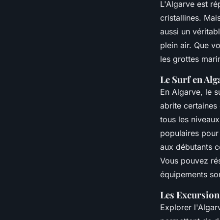
L'Algarve est ré
cristallines. Ma
aussi un véritab
plein air. Que 
les grottes mari
Le Surf en Alg
En Algarve, le su
abrite certaine
tous les niveau
populaires pour 
aux débutants c
Vous pouvez rés
équipements sont
Les Excursions
Explorer l'Alga