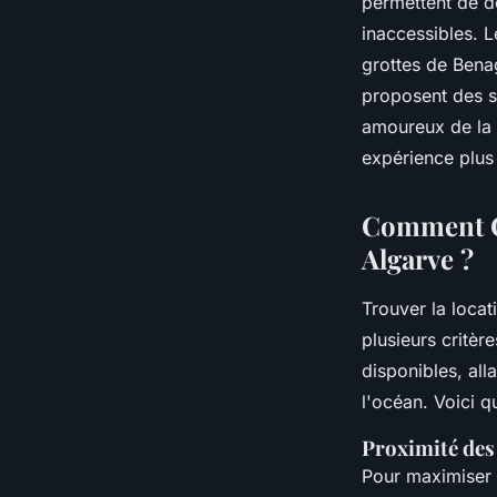
permettent de d
inaccessibles. 
grottes de Bena
proposent des s
amoureux de la n
expérience plus
Comment Ch
Algarve ?
Trouver la loca
plusieurs critè
disponibles, all
l'océan. Voici q
Proximité des
Pour maximiser 